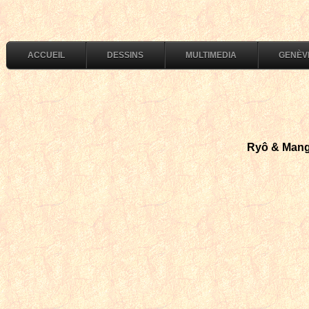
ACCUEIL
DESSINS
MULTIMEDIA
GENÈV
Ryô & Mang