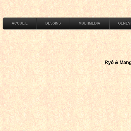
ACCUEIL
DESSINS
MULTIMEDIA
GENÈV
Ryô & Mang